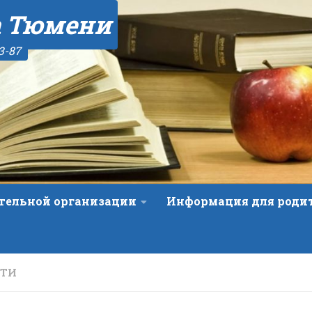
а Тюмени
3-87
ательной организации
Информация для роди
СТИ