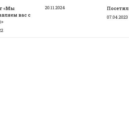
20.11.2024
т «Мы
Посети
вляем вас с
07.04.2023
й»
22