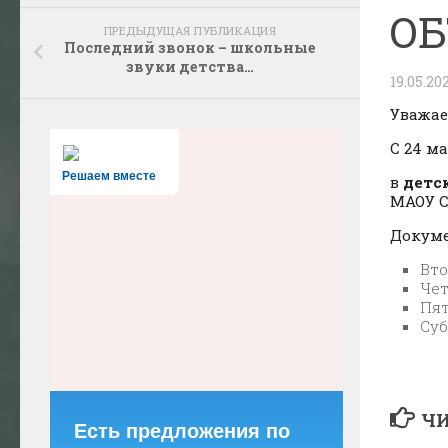
ОБ
ПРЕДЫДУЩАЯ ПУБЛИКАЦИЯ
Последний звонок – школьные
звуки детства…
19.05.20
Уважа
С 24 м
Решаем вместе
в
детс
МАОУ С
Докуме
Вто
Чет
Пят
Суб
ЧИ
Есть предложения по