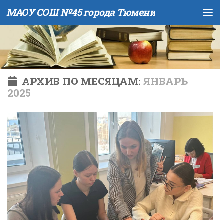
МАОУ СОШ №45 города Тюмени
Skip to content
АРХИВ ПО МЕСЯЦАМ:
ЯНВАРЬ
2025