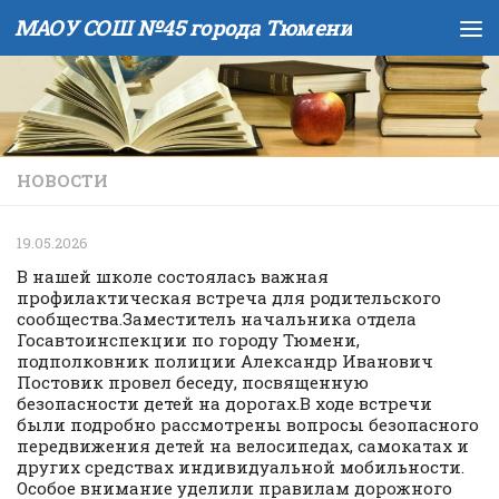
МАОУ СОШ №45 города Тюмени
Skip to content
НОВОСТИ
19.05.2026
В нашей школе состоялась важная
профилактическая встреча для родительского
сообщества.Заместитель начальника отдела
Госавтоинспекции по городу Тюмени,
подполковник полиции Александр Иванович
Постовик провел беседу, посвященную
безопасности детей на дорогах.В ходе встречи
были подробно рассмотрены вопросы безопасного
передвижения детей на велосипедах, самокатах и
других средствах индивидуальной мобильности.
Особое внимание уделили правилам дорожного