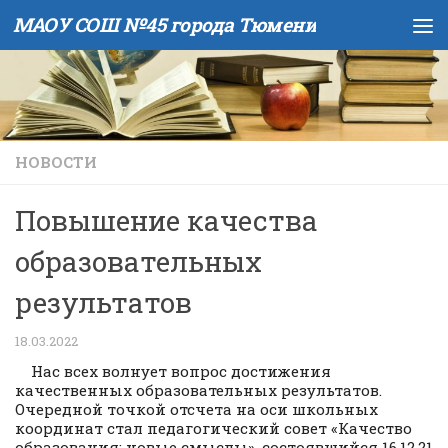
МАОУ СОШ №45 города Тюмени
Skip to content
НОВОСТИ
Повышение качества
образовательных
результатов
18.03.2022
Нас всех волнует вопрос достижения
качественных образовательных результатов.
Очередной точкой отсчета на оси школьных
координат стал педагогический совет «Качество
образования: новые смыслы», состоявшийся 16.12.21