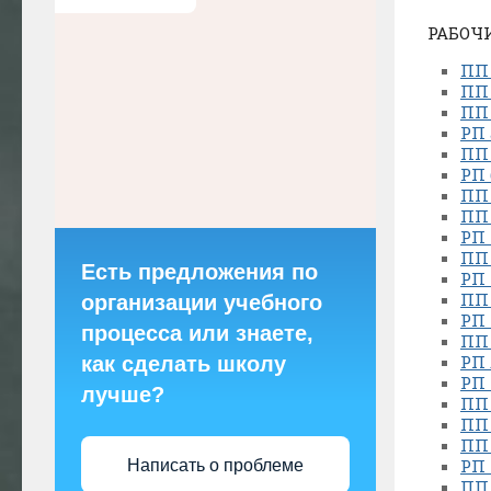
РАБОЧ
ПП
ПП
ПП
РП 
ПП 
РП 
ПП 
ПП 
РП 
ПП 
Есть предложения по
РП 
ПП 
организации учебного
РП 
процесса или знаете,
ПП 
РП 
как сделать школу
РП 
лучше?
ПП
ПП
ПП
РП 
Написать о проблеме
ПП 