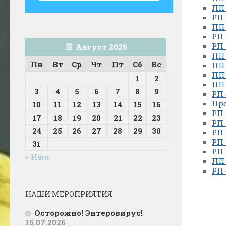
ПП 
РП 
ПП 
РП 
РП 
Август 2026
ПП 
Пн
Вт
Ср
Чт
Пт
Сб
Вс
ПП 
ПП 
1
2
ПП
3
4
5
6
7
8
9
РП 
Про
10
11
12
13
14
15
16
РП 
17
18
19
20
21
22
23
РП 
24
25
26
27
28
29
30
РП 
РП 
31
РП 
« Июл
ПП 
РП 
НАШИ МЕРОПРИЯТИЯ
Осторожно! Энтеровирус!
15.07.2026