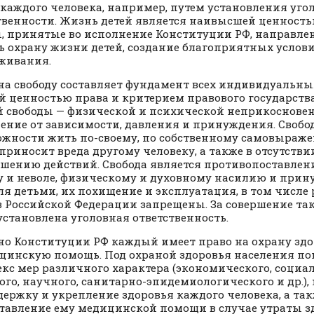
каждого человека, например, путем установления уго
твенности. Жизнь детей является наивысшей ценностью
, принятые во исполнение Конституции РФ, направле
ь охрану жизни детей, создание благоприятных услов
живания.
на свободу составляет фундамент всех индивидуальных
й ценностью права и критерием правового государств
 свободы — физической и психической неприкосновен
ение от зависимости, давления и принуждения. Свобо
ожности жить по-своему, по собственному самовыражен
 приносит вреда другому человеку, а также в отсутств
ршению действий. Свобода является противопоставлен
у и неволе, физическому и духовному насилию и прин
ля детьми, их похищение и эксплуатация, в том числе
 в Российской Федерации запрещены. За совершение та
установлена уголовная ответственность.
но Конституции РФ каждый имеет право на охрану зд
цинскую помощь. Под охраной здоровья населения п
кс мер различного характера (экономического, социал
ого, научного, санитарно-эпидемиологического и др.)
держку и укрепление здоровья каждого человека, а та
тавление ему медицинской помощи в случае утраты з