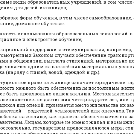
чные виды образовательных учреждений, в том числе
ения для детей-инвалидов;
образие форм обучения, в том числе самообразование,
вание, домашнее обучение;
жность использования образовательных технологий, в
ционное и электронное обучение;
социальной поддержки и стимулирования, например,
усмотренных Законом случаях обеспечение транспорт
ами в общежитии, выплата стипендий, материально пом
 является одним из важнейших материальных услов
а (наряду с пищей, водой, одеждой и др.).
туционное право на жилище означает юридически г
ность каждого быть обеспеченным постоянным жили
ет быть произвольно лишен жилища. Местом жительс
ршеннолетних, не достигших четырнадцати лет, или г
щихся под опекой, признается место жительства их з
авителей — родителей, усыновителей или опекунов. Та
ребенка на жилище, как правило, обеспечивается его 
авителем. Лицам, которые не имеют жилья и возможн
мостоятельно, государством предоставляются меры со
жки в виде обеспечения жильем по договорам социаль