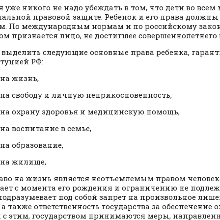
я уже никого не надо убеждать в том, что дети во все
иальной правовой защите. Ребенок и его права должн
м. По международным нормам и по российскому закон
ом признается лицо, не достигшее совершеннолетнего 
выделить следующие основные права ребенка, гаран
туцией РФ:
 на жизнь,
 на свободу и личную неприкосновенность,
 на охрану здоровья и медицинскую помощь,
 на воспитание в семье,
 на образование,
 на жилище,
раво на жизнь является неотъемлемым правом человека
ает с момента его рождения и ограничению не подлеж
подразумевает под собой запрет на произвольное лише
 а также ответственность государства за обеспечение 
и с этим, государством принимаются меры, направлен