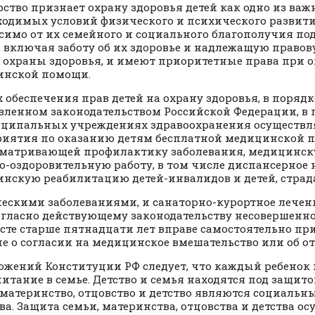
рство признает охрану здоровья детей как одно из ва
ходимых условий физического и психического развити
симо от их семейного и социального благополучия по
, включая заботу об их здоровье и надлежащую право
е охраны здоровья, и имеют приоритетные права при 
инской помощи.
х обеспечения прав детей на охрану здоровья, в порядк
вленном законодательством Российской Федерации, в
ципальных учреждениях здравоохранения осуществл
иятия по оказанию детям бесплатной медицинской 
матривающей профилактику заболевания, медицинск
о-оздоровительную работу, в том числе диспансерное
нскую реабилитацию детей-инвалидов и детей, стра
ескими заболеваниями, и санаторно-курортное лечени
согласно действующему законодательству несовершенн
асте старше пятнадцати лет вправе самостоятельно п
е о согласии на медицинское вмешательство или об отк
ожений Конституции РФ следует, что каждый ребенок 
питание в семье. Детство и семья находятся под защито
 материнство, отцовство и детство являются социаль
ва. Защита семьи, материнства, отцовства и детства о