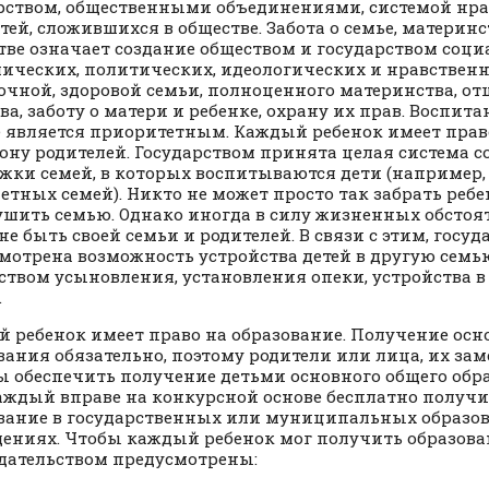
рством, общественными объединениями, системой нр
тей, сложившихся в обществе. Забота о семье, материнст
тве означает создание обществом и государством соци
ических, политических, идеологических и нравствен
очной, здоровой семьи, полноценного материнства, от
тва, заботу о матери и ребенке, охрану их прав. Воспит
е является приоритетным. Каждый ребенок имеет прав
рону родителей. Государством принята целая система 
жки семей, в которых воспитываются дети (например,
етных семей). Никто не может просто так забрать ребе
ушить семью. Однако иногда в силу жизненных обстоят
не быть своей семьи и родителей. В связи с этим, госу
мотрена возможность устройства детей в другую семь
ством усыновления, установления опеки, устройства 
.
 ребенок имеет право на образование. Получение осн
вания обязательно, поэтому родители или лица, их за
 обеспечить получение детьми основного общего обр
каждый вправе на конкурсной основе бесплатно получ
вание в государственных или муниципальных образо
ениях. Чтобы каждый ребенок мог получить образова
дательством предусмотрены: