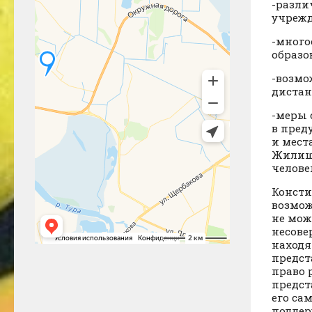
-разли
учрежд
-много
образо
-возмо
дистан
-меры 
в пред
и мест
Жилище
человек
Консти
возмож
не мож
несове
находя
предст
право 
предст
его са
поддер