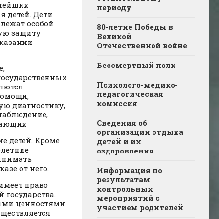
жнейших
периоду
я детей. Дети
длежат особой
80-летие Победы в
вую защиту
Великой
оказании
Отечественной войне
Бессмертный полк
е,
 государственных
Психолого-медико-
яются
педагогическая
помощи,
комиссия
ую диагностику,
 наблюдение,
Сведения об
дающих
организации отдыха
е детей. Кроме
детей и их
олетние
оздоровления
ринимать
азе от него.
Информация по
результатам
имеет право
контрольных
й государства.
мероприятий с
ными ценностями
участием родителей
существляется