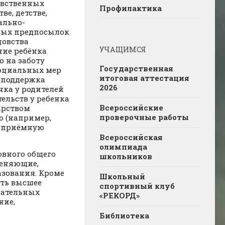
авственных
Профилактика
ве, детстве,
ально-
ных предпосылок
цовства
УЧАЩИМСЯ
ание ребёнка
о на заботу
Государственная
социальных мер
итоговая аттестация
 поддержка
2026
нка у родителей
ельств у ребенка
Всероссийские
дарством
проверочные работы
ю (например,
в приёмную
Всероссийская
олимпиада
овного общего
школьников
меняющие,
азования. Кроме
Школьный
ить высшее
спортивный клуб
вательных
«РЕКОРД»
ние,
Библиотека