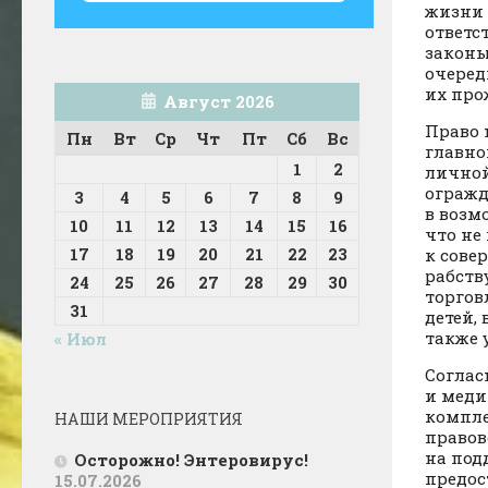
жизни 
ответс
законы
очеред
их про
Август 2026
Право 
Пн
Вт
Ср
Чт
Пт
Сб
Вс
главно
1
2
личной
огражд
3
4
5
6
7
8
9
в возм
10
11
12
13
14
15
16
что не
17
18
19
20
21
22
23
к сове
рабств
24
25
26
27
28
29
30
торгов
31
детей,
также 
« Июл
Соглас
и меди
компле
НАШИ МЕРОПРИЯТИЯ
правов
на под
Осторожно! Энтеровирус!
предос
15.07.2026