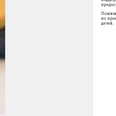
предос
Помимо
по пра
детей.