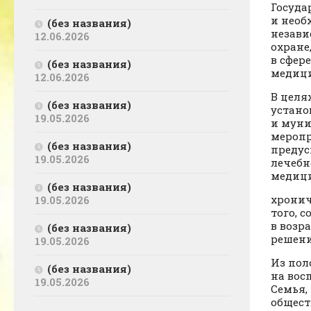
Госуда
и необ
(без названия)
незави
12.06.2026
охране
в сфер
(без названия)
медиц
12.06.2026
В целя
(без названия)
устано
19.05.2026
и муни
меропр
(без названия)
предус
19.05.2026
лечебн
медици
(без названия)
хронич
19.05.2026
того, 
в возр
(без названия)
решени
19.05.2026
Из пол
(без названия)
на вос
19.05.2026
Семья,
общест