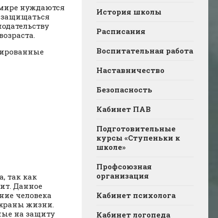
м мире нуждаются
История школы
ы защищаться
одательству
Расписания
возраста.
Воспитательная работа
тированные
Наставничество
Безопасность
Кабинет ПАВ
Подготовительные
курсы «Ступеньки к
школе»
Профсоюзная
организация
, так как
ит. Данное
ние человека
Кабинет психолога
охраны жизни.
ные на защиту
Кабинет логопеда