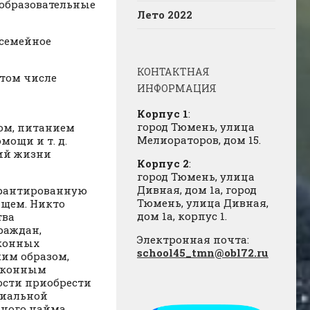
 образовательные
Лето 2022
 семейное
КОНТАКТНАЯ
 том числе
ИНФОРМАЦИЯ
Корпус 1
:
город Тюмень, улица
ом, питанием
Мелиораторов, дом 15.
ощи и т. д.
ий жизни
Корпус 2
:
город Тюмень, улица
Дивная, дом 1а, город
арантированную
Тюмень, улица Дивная,
щем. Никто
дом 1а, корпус 1.
тва
раждан,
Электронная почта:
аконных
school45_tmn@obl72.ru
ким образом,
законным
ости приобрести
циальной
ного найма,