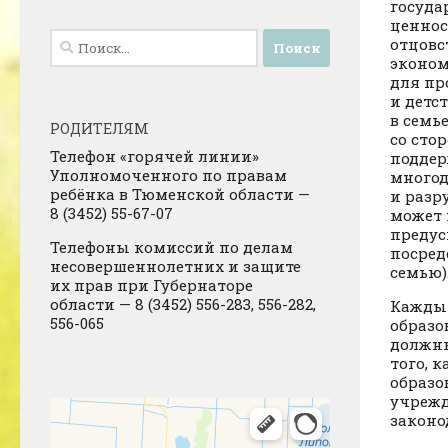
госуда
ценнос
Найти:
отцовс
эконом
для пр
и детс
в семь
РОДИТЕЛЯМ
со сто
Телефон «горячей линии»
поддер
Уполномоченного по правам
многод
ребёнка в Тюменской области —
и разр
8 (3452) 55-67-07
может 
предус
Телефоны комиссий по делам
посред
несовершеннолетних и защите
семью)
их прав при Губернаторе
области — 8 (3452) 556-283, 556-282,
Каждый
556-065
образо
должны
того, 
образо
учрежд
законо