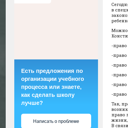
Сегодн
в спец
законо
ребенк
Можно 
Консти
-право
-право
-право
Есть предложения по
-право
организации учебного
-право
процесса или знаете,
-право
как сделать школу
лучше?
Так, п
возник
право 
жизни,
Написать о проблеме
В связ