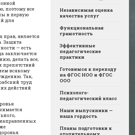
ловной
, поэтому все
Независимая оценка
ны в первую
качества услуг
ий для
Функциональная
грамотность
 прав, является
а. Защита
Эффективные
ности — есть
педагогические
да заключается
практики
ию, делать все,
ии препятствий
Готовимся к переходу
ием всякому
на ФГОС НОО и ФГОС
уждению. Так,
ООО
 рабский труд
ких действий
Психолого-
педагогический класс
оровья
онимается
Наши выпускники —
ьного,
наша гордость
, направленных
кже
Планы подготовки к
доровья.
отопительному