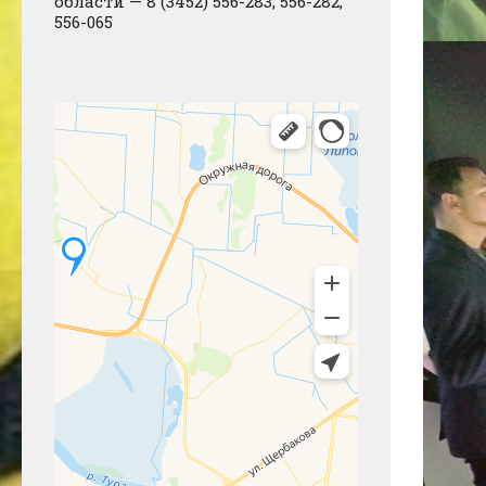
области — 8 (3452) 556-283, 556-282,
556-065