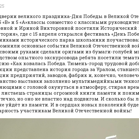
25
дверии великого праздника-Дня Победы в Великой От
5 «В» и 5 «А»классы совместно с классными руководите
вной и Ириной Викторовной посетили Исторический 
тория», где с 15 апреля открылся фестиваль «День Побе
никами исторического парка школьники поучаствовал
помнили основные события Великой Отечественной вой
 своими руками сделали оригами из бумаги-голубей м
дством опытного экскурсовода ребята посетили тема
сию «Как ковалась Победа. Тюмень-город трудовой добл
иции представлена история города за Уралом, ставшег
ции предприятий, заводов, фабрик и, конечно, человече
анство выставки заполнено мультимедийными техно
яющими с головой окунуться в атмосферу, стирая вре
 листаешь страницы огромной книги памяти и поним
течно, но оно не властно над подвигом. И сколько бы 
не уйдёт из памяти. И в сердцах новых поколений буд
арность участникам Великой Отечественной войны!