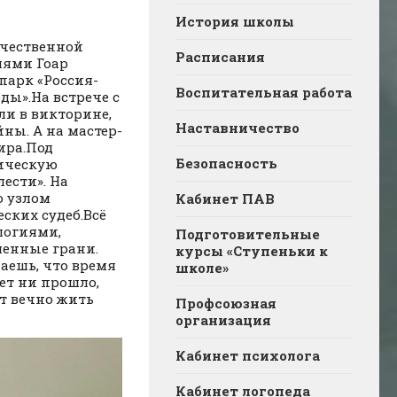
История школы
ечественной
Расписания
лями Гоар
парк «Россия-
Воспитательная работа
ды».На встрече с
и в викторине,
Наставничество
ны. А на мастер-
ира.Под
Безопасность
тическую
ести». На
о узлом
Кабинет ПАВ
ских судеб.Всё
логиями,
Подготовительные
менные грани.
курсы «Ступеньки к
аешь, что время
школе»
лет ни прошло,
ет вечно жить
Профсоюзная
организация
Кабинет психолога
Кабинет логопеда