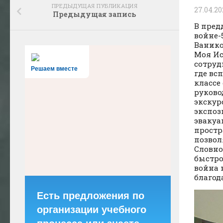
ПРЕДЫДУЩАЯ ПУБЛИКАЦИЯ
27.04.20
Предыдущая запись
В пред
войне-
Ванико
Моя Ис
сотруд
Решаем вместе
где вс
классе
руково
экскур
экспоз
эвакуа
простр
позвол
Словно
быстро
война 
благод
Есть предложения по
организации учебного