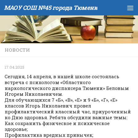
МАОУ СОШ №45 города Тюмени
Skip to content
НОВОСТИ
17.04.2025
Сегодня, 14 апреля, в нашей школе состоялась
встреча с психологом «Областного
наркологического диспансера Тюмени» Беловым
Игорем Николаевичем.
Для обучающихся 7 «Б», «В», «Е» и 9 «Б», «Г», «Е»
классов Игорь Николаевич провел
профилактический классный час, приуроченный
ко Дню здоровья. Ребята обсудили важные темы:
Как сохранить физическое и психическое
здоровье;
Профилактика вредных привычек;