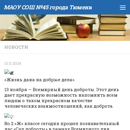
МАОУ СОШ №45 города Тюмени
Skip to content
НОВОСТИ
13.11.2024
«Жизнь дана на добрые дела».
13 ноября — Всемирный день доброты. Этот день
дает прекрасную возможность напомнить всем
людям о таком прекрасном качестве
человеческих взаимоотношений, как доброта.
Во 2 «Ж» классе сегодня прошел познавательный
час «Сад доброты» в рамках Всемирного дня