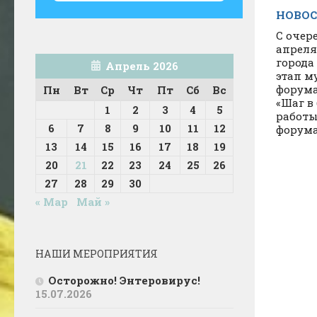
НОВО
С очер
апреля
города
Апрель 2026
этап м
форума
Пн
Вт
Ср
Чт
Пт
Сб
Вс
«Шаг в 
1
2
3
4
5
работы
6
7
8
9
10
11
12
форума.
13
14
15
16
17
18
19
20
21
22
23
24
25
26
27
28
29
30
« Мар
Май »
НАШИ МЕРОПРИЯТИЯ
Осторожно! Энтеровирус!
15.07.2026