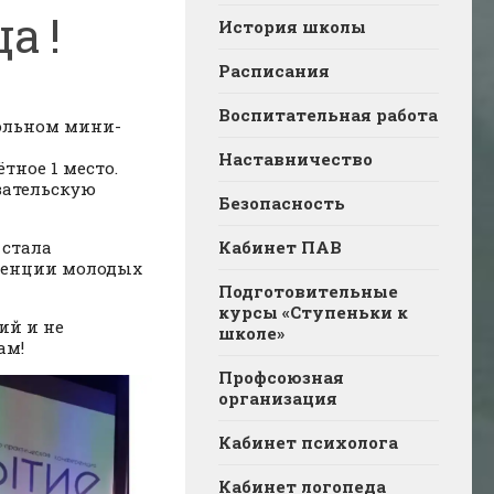
а !
История школы
Расписания
Воспитательная работа
кольном мини-
Наставничество
тное 1 место.
вательскую
Безопасность
 стала
Кабинет ПАВ
ренции молодых
Подготовительные
курсы «Ступеньки к
ий и не
школе»
ам!
Профсоюзная
организация
Кабинет психолога
Кабинет логопеда