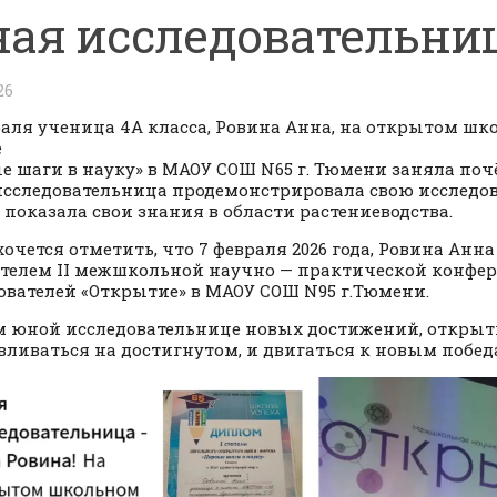
ая исследовательниц
26
раля ученица 4А класса, Ровина Анна, на открытом ш
е
е шаги в науку» в МАОУ СОШ N65 г. Тюмени заняла почё
сследовательница продемонстрировала свою исследо
, показала свои знания в области растениеводства.
хочется отметить, что 7 февраля 2026 года, Ровина Анна
телем II межшкольной научно — практической конфе
ователей «Открытие» в МАОУ СОШ N95 г.Тюмени.
 юной исследовательнице новых достижений, открыт
вливаться на достигнутом, и двигаться к новым побед