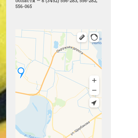
области — 8 (3452) 556-283, 556-282,
556-065