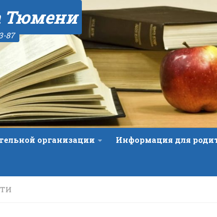
а Тюмени
3-87
ательной организации
Информация для роди
СТИ