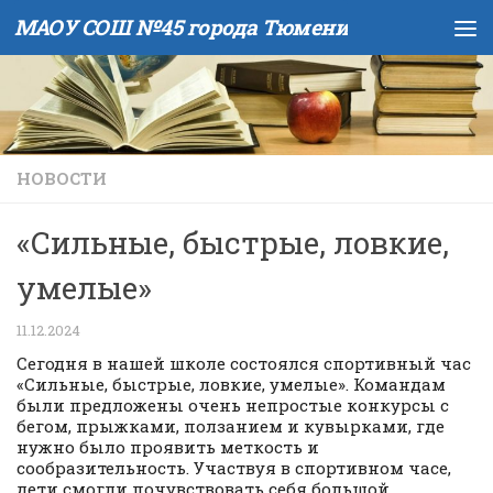
МАОУ СОШ №45 города Тюмени
Skip to content
НОВОСТИ
«Сильные, быстрые, ловкие,
умелые»
11.12.2024
Сегодня в нашей школе состоялся спортивный час
«Сильные, быстрые, ловкие, умелые». Командам
были предложены очень непростые конкурсы с
бегом, прыжками, ползанием и кувырками, где
нужно было проявить меткость и
сообразительность. Участвуя в спортивном часе,
дети смогли почувствовать себя большой