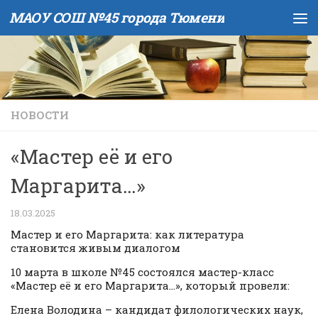
МАОУ СОШ №45 города Тюмени
Skip to content
НОВОСТИ
«Мастер её и его
Маргарита…»
18.03.2025
Мастер и его Маргарита: как литература
становится живым диалогом
10 марта в школе №45 состоялся мастер-класс
«Мастер её и его Маргарита…», который провели:
Елена Володина – кандидат филологических наук,